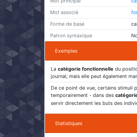
Mot principal
ca
Mot associé
fo
Forme de base
cat
Patron syntaxique
No
Exemples
La
catégorie fonctionnelle
du positi
journal, mais elle peut également mani
De ce point de vue, certains stimuli 
temporairement - dans des
catégori
servir directement les buts des indiv
Statistiques