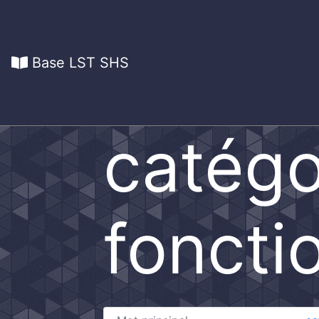
Base LST SHS
catégo
foncti