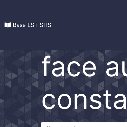
Base LST SHS
face a
consta