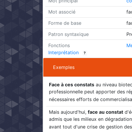
Mot principal
co
Mot associé
fa
Forme de base
fa
Patron syntaxique
Pr
Fonctions
Mé
Interprétation
?
Exemples
Face à ces constats
au niveau biotec
professionnelle peut apporter des r
nécessaires efforts de commercialisat
Mais aujourd'hui,
face au constat
d'é
admis que les milieux en dégradation,
avant tout d'une crise de gestion des