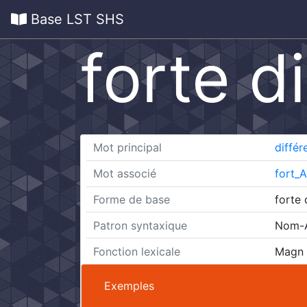
Base LST SHS
forte d
Mot principal
différ
Mot associé
fort_A
Forme de base
forte 
Patron syntaxique
Nom-A
Fonction lexicale
Magn
Exemples