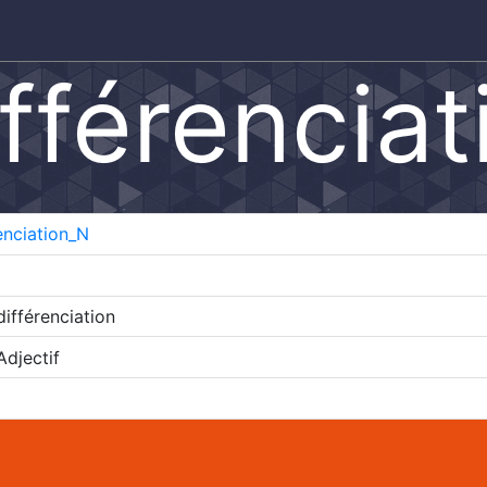
ifférenciat
enciation_N
différenciation
djectif