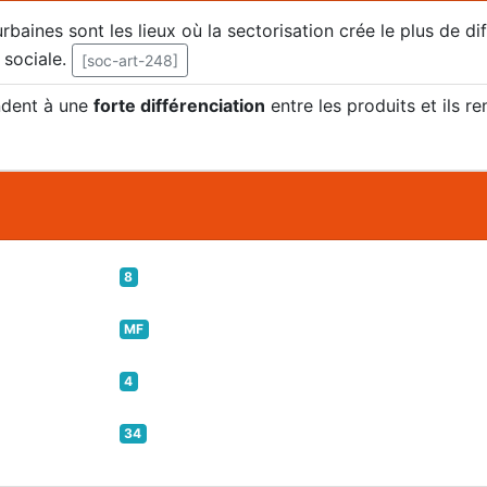
aines sont les lieux où la sectorisation crée le plus de diff
sociale.
[soc-art-248]
ndent à une
forte différenciation
entre les produits et ils r
8
MF
4
34