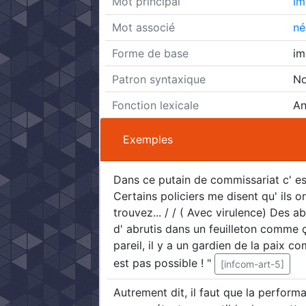
Mot principal
im
Mot associé
né
Forme de base
im
Patron syntaxique
No
Fonction lexicale
An
Exemples
Dans ce putain de commissariat c' est
Certains policiers me disent qu' ils 
trouvez... / / ( Avec virulence) Des a
d' abrutis dans un feuilleton comme ça
pareil, il y a un gardien de la paix co
est pas possible ! "
[infcom-art-5]
Autrement dit, il faut que la perfo