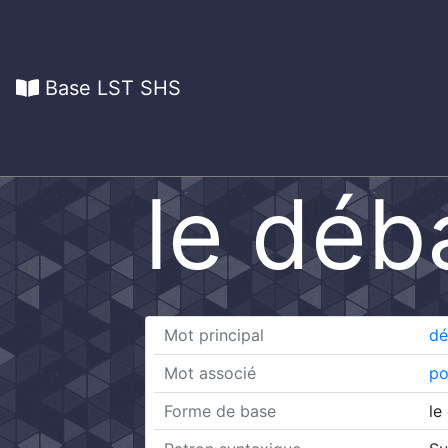
Base LST SHS
le déb
Mot principal
dé
Mot associé
po
Forme de base
le