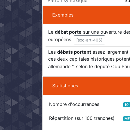
Patron syntaxique
Su
Exemples
Le
débat porte
sur une ouverture de
européens.
[soc-art-405]
Les
débats portent
assez largement s
ces deux capitales historiques potentie
allemande ", selon le député Cdu Pau
Statistiques
Nombre d'occurrences
10
Répartition (sur 100 tranches)
MF