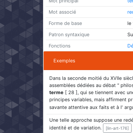
Mot principal
te
Mot associé
re
Forme de base
le
Patron syntaxique
Su
Fonctions
Dé
Exemples
Dans la seconde moitié du XVIIe siècle
assemblées dédiées au débat " philo
terme
[ 28 ], qui se tiennent avec un
principes variables, mais affirment p
savante attentive aux faits et à l' ar
Une telle approche suppose une redé
identité et de variation.
[lin-art-176]