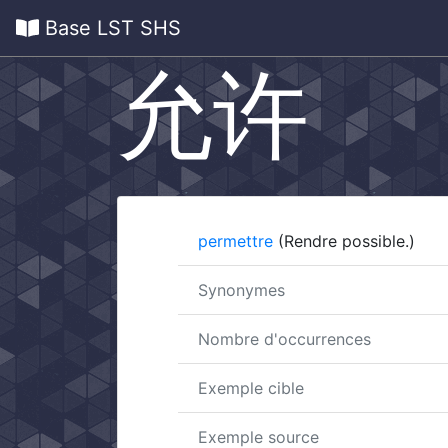
Base LST SHS
允许
permettre
(Rendre possible.)
Synonymes
Nombre d'occurrences
Exemple cible
Exemple source