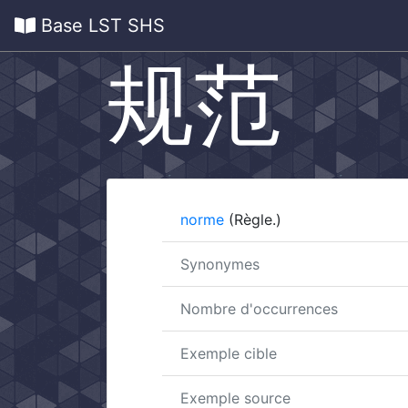
Base LST SHS
规范
norme
(Règle.)
Synonymes
Nombre d'occurrences
Exemple cible
Exemple source