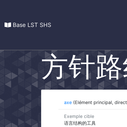
Base LST SHS
方针路
axe
(Elément principal, direct
Exemple cible
语言结构的工具