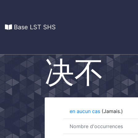
Base LST SHS
决不
en aucun cas
(Jamais.)
Nombre d'occurrences