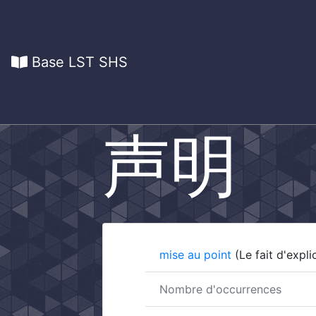
Base LST SHS
声明
mise au point
(Le fait d'expl
Nombre d'occurrences