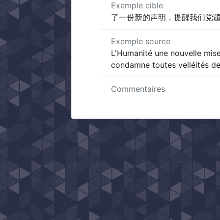
Exemple cible
了一份新的声明，提醒我们党
Exemple source
L'Humanité une nouvelle mise
condamne toutes velléités d
Commentaires