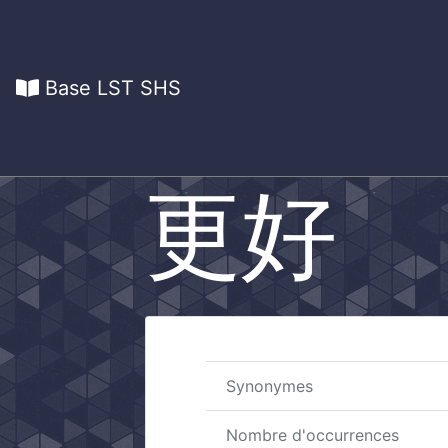
Base LST SHS
更好
Synonymes
Nombre d'occurrences