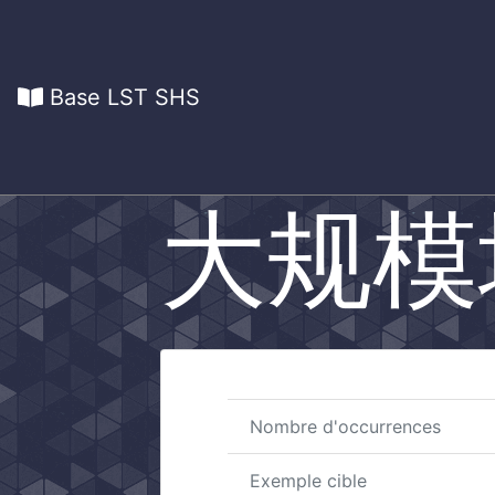
Base LST SHS
大规模
Nombre d'occurrences
Exemple cible