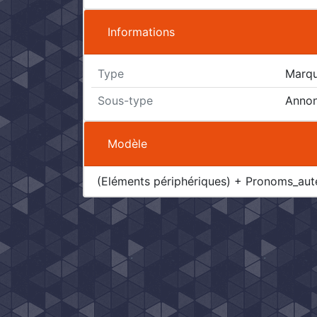
Informations
Type
Marque
Sous-type
Annonc
Modèle
(Eléments périphériques) + Pronoms_aute