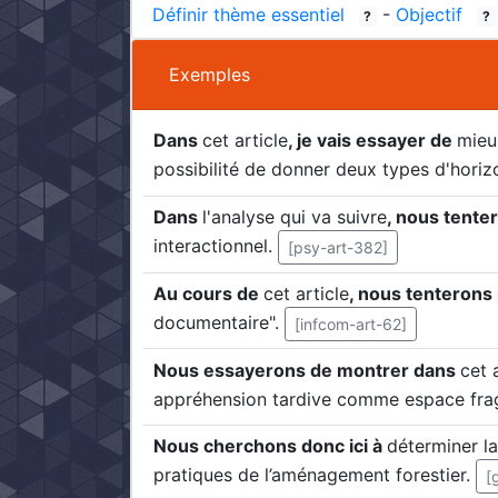
Définir thème essentiel
-
Objectif
?
?
Exemples
Dans
cet article
, je vais essayer de
mieu
possibilité de donner deux types d'hori
Dans
l'analyse qui va suivre
, nous tente
interactionnel.
[psy-art-382]
Au cours de
cet article
, nous tenteron
documentaire".
[infcom-art-62]
Nous essayerons de montrer dans
cet 
appréhension tardive comme espace fragi
Nous cherchons donc ici à
déterminer la
pratiques de l’aménagement forestier.
[