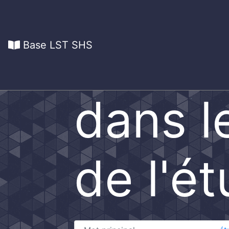
Base LST SHS
dans l
de l'é