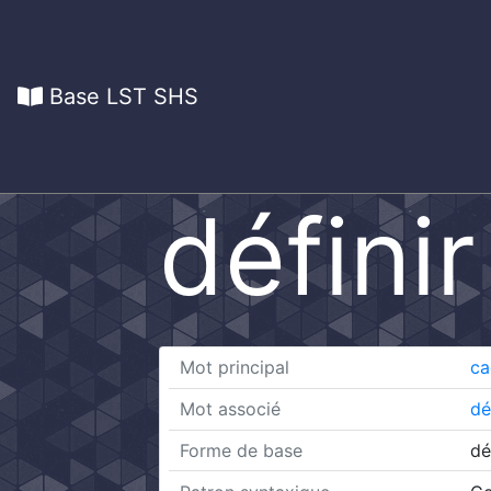
Base LST SHS
définir
Mot principal
ca
Mot associé
dé
Forme de base
déf