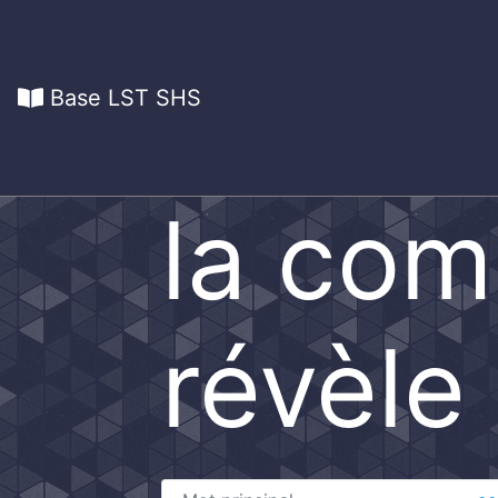
Base LST SHS
la com
révèle