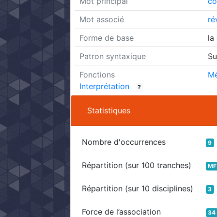
Mot principal
co
Mot associé
ré
Forme de base
la
Patron syntaxique
Su
Fonctions
Mé
Interprétation
?
Statistiques
Nombre d'occurrences
9
Répartition (sur 100 tranches)
MF
Répartition (sur 10 disciplines)
3
Force de l’association
34