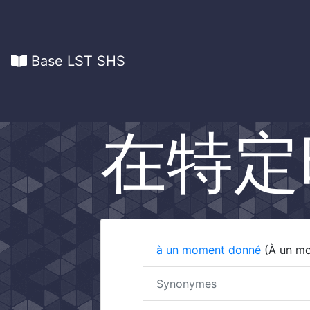
Base LST SHS
在特定
à un moment donné
(À un mo
Synonymes