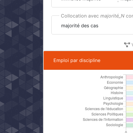
Collocation avec
majorité_N
com
majorité des cas
V
Emploi par discipline