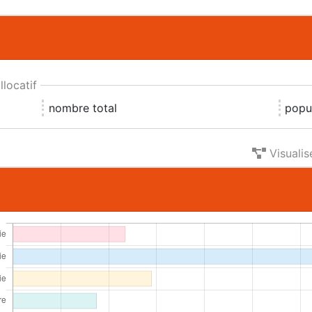
locatif
nombre total
popul
Visualis