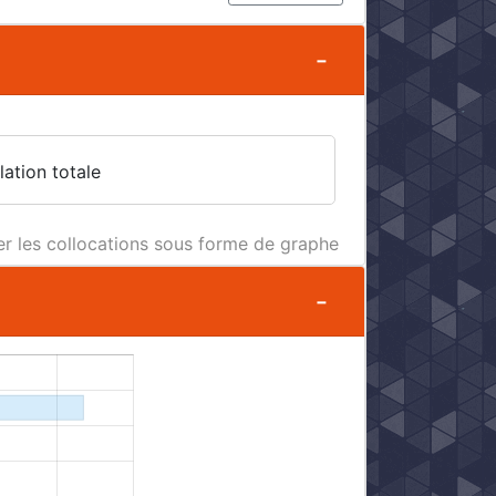
ation totale
er les collocations sous forme de graphe