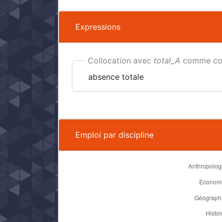
Expressions
Collocation avec
total_A
comme col
absence totale
Emploi par discipline