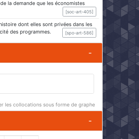
et de la demande que les économistes
[soc-art-405]
istoire dont elles sont privées dans les
cacité des programmes.
[spo-art-586]
er les collocations sous forme de graphe