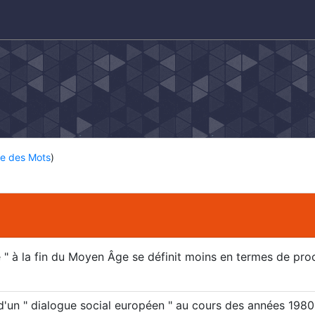
e
ue des Mots
)
 " à la fin du Moyen Âge se définit moins en termes de pr
'un " dialogue social européen " au cours des années 198