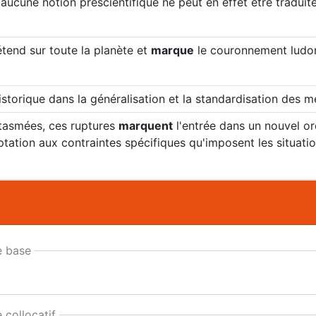
 aucune notion préscientifique ne peut en effet être traduite
tend sur toute la planète et
marque
le couronnement ludom
storique dans la généralisation et la standardisation des m
ntasmées, ces ruptures
marquent
l'entrée dans un nouvel or
aptation aux contraintes spécifiques qu'imposent les situat
 base
collocatif