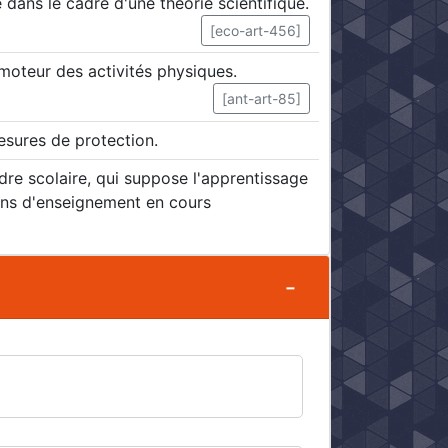
 dans le cadre d'une théorie scientifique.
[eco-art-456]
oteur des activités physiques.
[ant-art-85]
esures de protection.
dre scolaire, qui suppose l'apprentissage
ions d'enseignement en cours