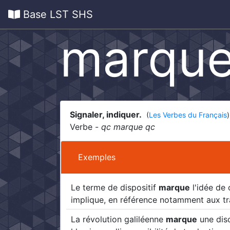
Base LST SHS
marque
Signaler, indiquer.
(
Les Verbes du Français
)
Verbe -
qc marque qc
Exemples
Le terme de dispositif
marque
l'idée de 
implique, en référence notamment aux tr
La révolution galiléenne
marque
une disc