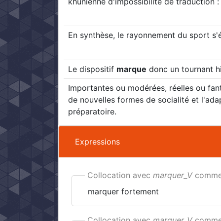
khunienne d'impossibilité de traduction :
En synthèse, le rayonnement du sport s'é
Le dispositif
marque
donc un tournant hi
Importantes ou modérées, réelles ou fa
de nouvelles formes de socialité et l'ad
préparatoire.
Expressions
Collocation avec
marquer_V
comme
marquer fortement
Collocation avec
marquer_V
comme 