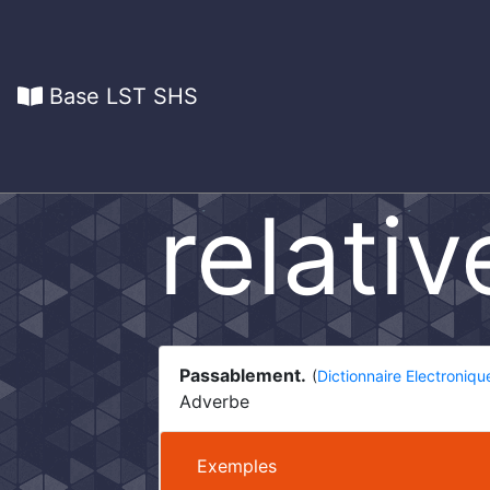
Base LST SHS
relati
Passablement.
(
Dictionnaire Electroniq
Adverbe
Exemples