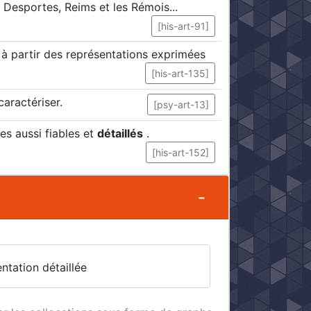
 Desportes, Reims et les Rémois...
[his-art-91]
é à partir des représentations exprimées
[his-art-135]
aractériser.
[psy-art-13]
s aussi fiables et
détaillés
.
[his-art-152]
ntation détaillée