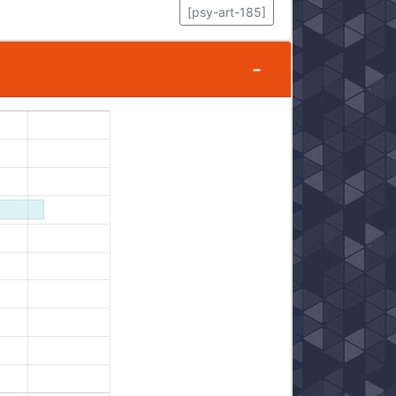
[psy-art-185]