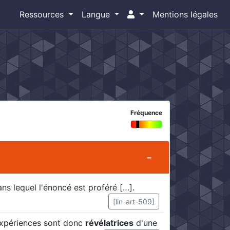
Ressources
Langue
Mentions légales
Fréquence
ns lequel l'énoncé est proféré […].
[lin-art-509]
 expériences sont donc
révélatrices
d'une