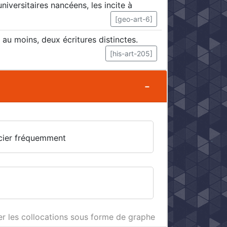
niversitaires nancéens, les incite à
[geo-art-6]
 au moins, deux écritures distinctes.
[his-art-205]
cier fréquemment
er les collocations sous forme de graphe