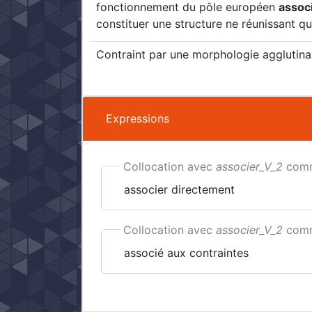
fonctionnement du pôle européen
assoc
constituer une structure ne réunissant qu
Contraint par une morphologie agglutina
Expressions
Collocation avec
associer_V_2
comm
associer directement
Collocation avec
associer_V_2
comm
associé aux contraintes